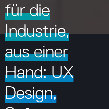
für die
Industrie,
aus einer
Hand: UX
Design,