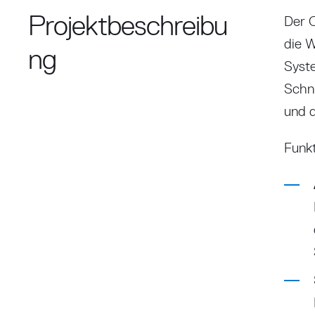
Projektbeschreibu
Der C
die W
ng
Syste
Schni
und d
Funkt