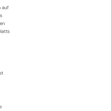
h auf
es
den
latts
st
e