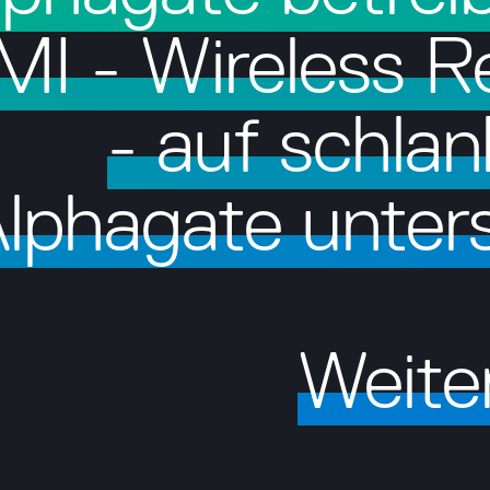
MI - Wireless R
- auf schla
lphagate unters
Weite