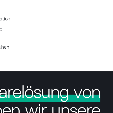
ation
te
uhen
arelösung von
ben wir unsere