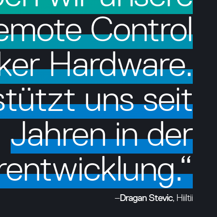
emote Control
nker Hardware.
tützt uns seit
Jahren in der
rentwicklung.“
–
Dragan
Stevic
, Hiiltii