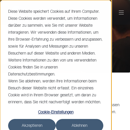
Diese Website speichert Cookies auf Ihrem Computer.
Diese Cookies werden verwendet, um Informationen
darüber zu sammeln, wie Sie mit unserer Website
interagieren. Wir verwenden diese Informationen, um
Ihre Browser-Erfahrung zu verbessern und anzupassen,
sowie für Analysen und Messungen zu unseren
Besuchern auf dieser Website und anderen Medien.
Weitere Informationen zu den von uns verwendeten
Cookies finden Sie in unseren
Datenschutzbestimmungen.
Wenn Sie ablehnen, werden Ihre Informationen beim
HMI Consulting
Besuch dieser Website nicht erfasst. Ein einzelnes
Cookie wird in Ihrem Browser gesetzt, um daran zu
erinnern, dass Sie nicht nachverfolgt werden möchten.
Ein HMI Entwicklungsprojekt ist ein wichtiger Schritt – lassen
Sie uns im Vorfeld über ihre Pläne und Strategien sprechen.
Cookie-Einstellungen
Unsere Inputs basieren auf 25 Jahre Erfahrung.
Akzeptieren
Ablehnen